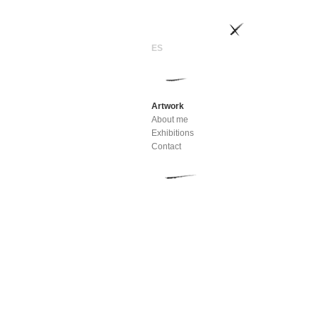
Artwork
About me
Exhibitions
Contact