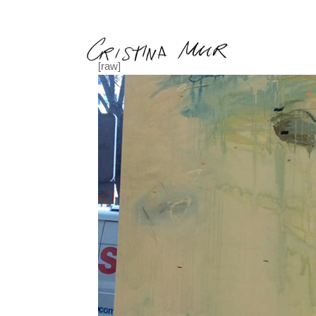
Volver
[raw]